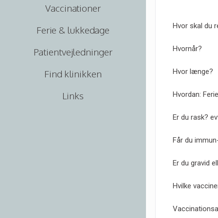
Vaccinationer
Hvor skal du 
Ferie & lukkedage
Hvornår?
Patientvejledninger
Hvor længe?
Find klinikken
Links
Hvordan: Ferie
Er du rask? e
Får du immun
Er du gravid e
Hvilke vaccine
Vaccinationsa