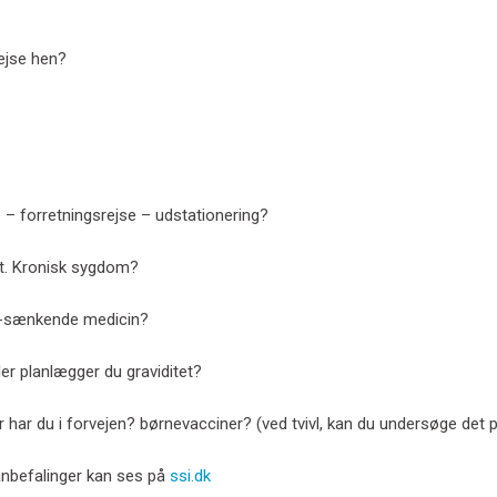
rejse hen?
 – forretningsrejse – udstationering?
vt. Kronisk sygdom?
-sænkende medicin?
ller planlægger du graviditet?
r har du i forvejen? børnevacciner? (ved tvivl, kan du undersøge det
nbefalinger kan ses på
ssi.dk