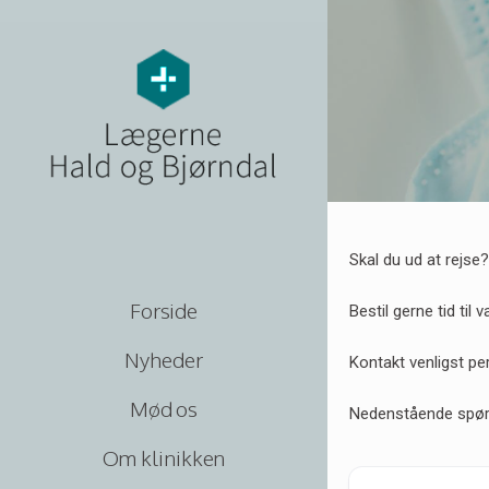
Skal du ud at rejse?
Forside
Bestil gerne tid til
Nyheder
Kontakt venligst p
Mød os
Nedenstående spørgs
Om klinikken