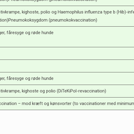
 stivkrampe, kighoste, polio og Haemophilus influenza type b (Hib)-inf
ation)Pneumokoksygdom (pneumokokvaccination)
er, fåresyge og røde hunde
er, fåresyge og røde hunde
 stivkrampe, kighoste og polio (DiTeKiPol-revaccination)
cination – mod kræft og kønsvorter (to vaccinationer med minim