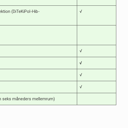
ektion (DiTeKiPol-Hib-
√
√
√
√
√
um seks måneders mellemrum)