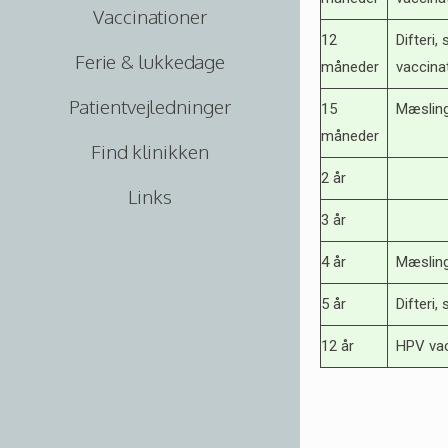
Vaccinationer
12
Difteri,
Ferie & lukkedage
måneder
vaccin
Patientvejledninger
15
Mæsling
måneder
Find klinikken
2 år
Links
3 år
4 år
Mæsling
5 år
Difteri,
12 år
HPV vac