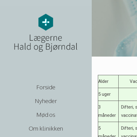
Alder
Vacci
Forside
5 uger
Nyheder
3
Difteri,
Mød os
måneder
vaccin
Om klinikken
5
Difteri,
måneder
vaccin