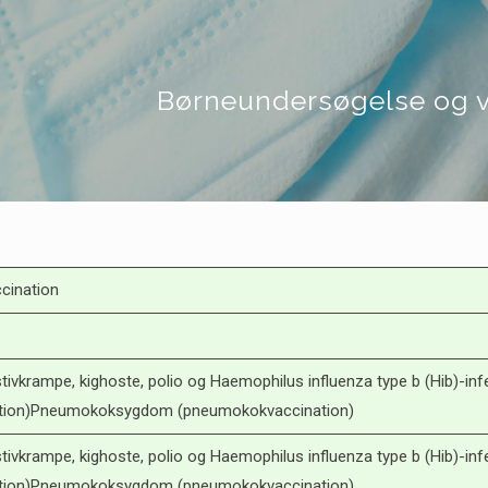
Børneundersøgelse og v
nation
 stivkrampe, kighoste, polio og Haemophilus influenza type b (Hib)-inf
ation)Pneumokoksygdom (pneumokokvaccination)
 stivkrampe, kighoste, polio og Haemophilus influenza type b (Hib)-inf
ation)Pneumokoksygdom (pneumokokvaccination)