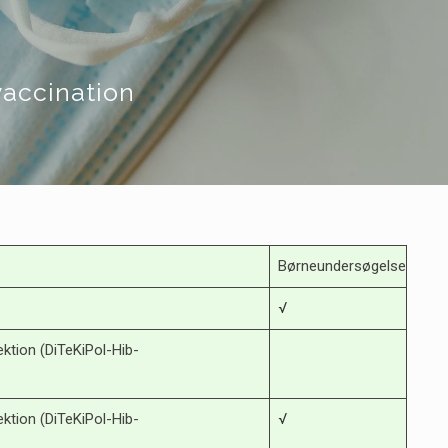
accination
Børneundersøgelse
√
ektion (DiTeKiPol-Hib-
ektion (DiTeKiPol-Hib-
√