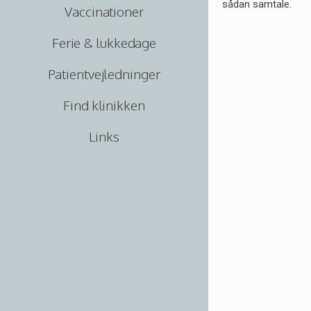
sådan samtale.
Vaccinationer
Ferie & lukkedage
Patientvejledninger
Find klinikken
Links