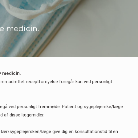
 medicin.
D medicin.
 fremadrettet receptfornyelse foregår kun ved personligt
foregå ved personligt fremmøde. Patient og sygeplejerske/læge
d af disse lægemidler.
etær/sygeplejersken/læge give dig en konsultationstid til en