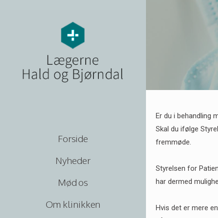
Er du i behandling
Skal du ifølge Styr
Forside
fremmøde.
Nyheder
Styrelsen for Patie
Mød os
har dermed mulighed
Om klinikken
Hvis det er mere en